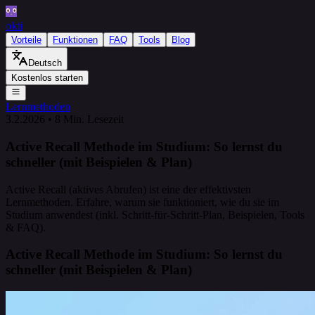
okti
Vorteile
Funktionen
FAQ
Tools
Blog
Deutsch
Kostenlos starten
Lernmethoden
3.2.2026
•
8 Min. Lesezeit
Active Recall Methode im Studium: So lernst du
schneller (mit Beispielen & Plan)
Active Recall (aktives Abrufen) ist eine der effektivsten
Lernmethoden. Erfahre, warum sie funktioniert, wie du sie im
Studium anwendest (inkl. Schritt-für-Schritt-Plan, Beispielen, Tools
& FAQ).
Active Recall Methode im Studium: So lernst du
schneller (mit Beispielen & Plan)