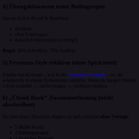
4) Übungsklausuren unter Bedingungen
Das ist Active Recall in Reinform.
Zeitlimit
ohne Unterlagen
danach Fehleranalyse (wichtig!)
Regel:
30% Schreiben, 70% Analyse.
5) Feynman-Style erklären (ohne Spickzettel)
Erkläre das Konzept – wie in der
Feynman-Methode
– so, als
würdest du es einem Erstsemester erklären. Wenn du hängen bleibst:
Lücke notieren → nachschlagen → nochmal erklären.
6) „Closed Book“ Zusammenfassung (nicht
abschreiben)
Du liest einen Abschnitt, klappst zu und schreibst
ohne Vorlage
:
5 Bullet Points
3 Prüfungsfragen
1 typisches Beispiel