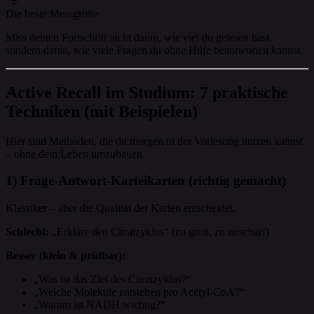
Die beste Messgröße
Miss deinen Fortschritt nicht daran, wie viel du gelesen hast,
sondern daran, wie viele Fragen du ohne Hilfe beantworten kannst.
Active Recall im Studium: 7 praktische
Techniken (mit Beispielen)
Hier sind Methoden, die du morgen in der Vorlesung nutzen kannst
– ohne dein Leben umzubauen.
1) Frage-Antwort-Karteikarten (richtig gemacht)
Klassiker – aber die Qualität der Karten entscheidet.
Schlecht:
„Erkläre den Citratzyklus“ (zu groß, zu unscharf)
Besser (klein & prüfbar):
„Was ist das Ziel des Citratzyklus?“
„Welche Moleküle entstehen pro Acetyl‑CoA?“
„Warum ist NADH wichtig?“