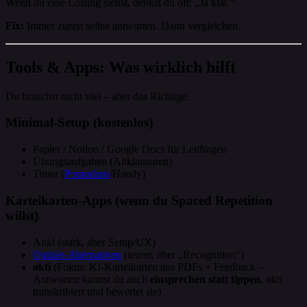
Wenn du eine Lösung siehst, denkst du oft: „Ja klar.“
Fix:
Immer zuerst selbst antworten. Dann vergleichen.
Tools & Apps: Was wirklich hilft
Du brauchst nicht viel – aber das Richtige.
Minimal-Setup (kostenlos)
Papier / Notion / Google Docs für Leitfragen
Übungsaufgaben (Altklausuren)
Timer (
Pomodoro
/Handy)
Karteikarten-Apps (wenn du Spaced Repetition
willst)
Anki (stark, aber Setup/UX)
Quizlet-Alternativen
(teurer, eher „Recognition“)
okti
(Fokus: KI-Karteikarten aus PDFs + Feedback –
Antworten kannst du auch
einsprechen statt tippen
, okti
transkribiert und bewertet sie)