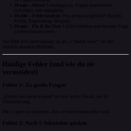
20 min – Abruf:
Unterlagen zu, Fragen beantworten
(schriftlich oder mündlich).
10 min – Fehleranalyse:
Was genau hat gefehlt? (Begriff,
Schritt, Begründung, Beispiel)
10 min – Fix & Re-Test:
Lücke schließen und dieselbe Frage
nochmal beantworten.
Das fühlt sich anstrengender an als „1 Stunde lesen“. Ist aber
meistens deutlich effizienter.
Häufige Fehler (und wie du sie
vermeidest)
Fehler 1: Zu große Fragen
„Erkläre das ganze Kapitel“ ist kein Active Recall, das ist
Überforderung.
Fix:
Fragen so schneiden, dass sie kurz beantwortbar sind.
Fehler 2: Nach 5 Sekunden spicken