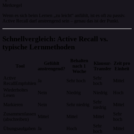
Merkregel
Wenn es sich beim Lernen „zu leicht“ anfühlt, ist es oft zu passiv.
Active Recall darf anstrengend sein – genau das ist der Punkt.
Schnellvergleich: Active Recall vs.
typische Lernmethoden
Behalten
Gefühlt
Klausur-
Zeit pro
Tool
nach 1
anstrengend?
Transfer
Einheit
Woche
Active
Sehr
Ja
Sehr hoch
Mittel
Recall
Empfohlen
hoch
Wiederholtes
Nein
Niedrig
Niedrig
Hoch
Lesen
Sehr
Markieren
Nein
Sehr niedrig
Mittel
niedrig
Zusammenfassen
Sehr
Mittel
Mittel
Mittel
(abschreiben)
hoch
Sehr
Übungsaufgaben
Ja
Hoch
Mittel
hoch