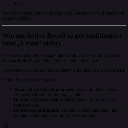
Phase?“
Wenn du stockst, schaust du kurz nach, korrigierst – und fragst dich
danach nochmal.
Warum Active Recall so gut funktioniert
(und „Lesen“ nicht)
Viele Lernmethoden erzeugen das Gefühl von Fortschritt, weil sie
Vertrautheit
steigern. Dein Gehirn denkt: „Kenn ich.“
Das Problem: Klausuren testen selten Vertrautheit. Sie testen
Abruf
.
Active Recall setzt genau dort an:
Abruf stärkt Gedächtnisspuren:
Wenn du dich an etwas
erinnerst, wird die Verbindung stabiler.
Du findest Wissenslücken früh:
Nicht am Prüfungstag,
sondern heute.
Du lernst prüfungsnah:
Abrufen ist eine Fähigkeit – und
Fähigkeiten trainiert man durch Wiederholung.