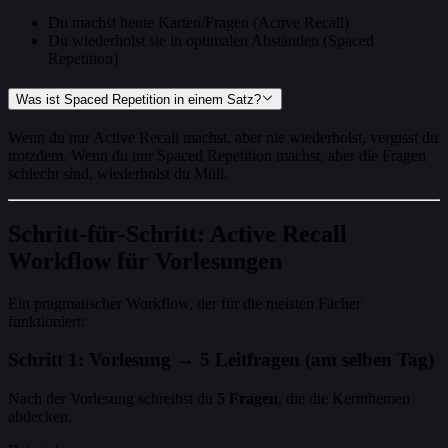
Du machst heute Karten/Fragen (Active Recall)
Du wiederholst sie in optimalen Abständen (Spaced
Repetition)
Was ist Spaced Repetition in einem Satz?
Wenn du nur Active Recall machst, aber nie wiederholst, vergisst du
trotzdem. Wenn du nur Spaced Repetition machst, aber die Fragen
schlecht sind, wiederholst du Müll.
Schritt-für-Schritt: Active Recall
Workflow für Vorlesungen
Ein pragmatischer Workflow, der für die meisten Fächer
funktioniert:
Schritt 1: Vorlesung → 5 Leitfragen (am selben Tag)
Nach der Vorlesung schreibst du
5 Fragen
, die die Kernthemen
abdecken.