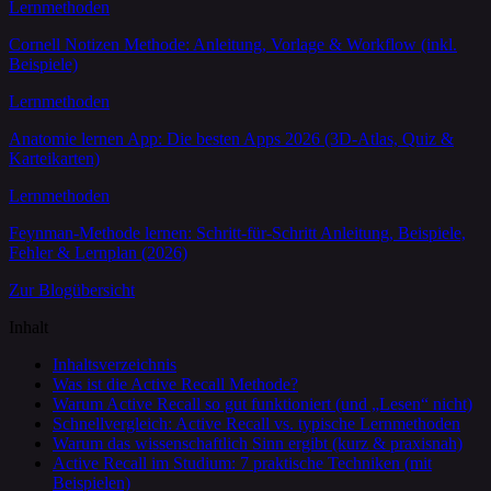
Lernmethoden
Cornell Notizen Methode: Anleitung, Vorlage & Workflow (inkl.
Beispiele)
Lernmethoden
Anatomie lernen App: Die besten Apps 2026 (3D-Atlas, Quiz &
Karteikarten)
Lernmethoden
Feynman-Methode lernen: Schritt-für-Schritt Anleitung, Beispiele,
Fehler & Lernplan (2026)
Zur Blogübersicht
Inhalt
Inhaltsverzeichnis
Was ist die Active Recall Methode?
Warum Active Recall so gut funktioniert (und „Lesen“ nicht)
Schnellvergleich: Active Recall vs. typische Lernmethoden
Warum das wissenschaftlich Sinn ergibt (kurz & praxisnah)
Active Recall im Studium: 7 praktische Techniken (mit
Beispielen)