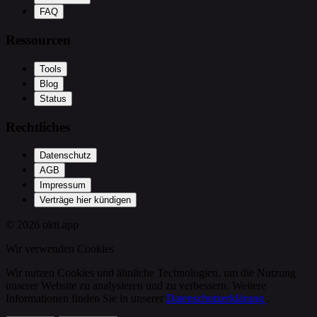
FAQ
Ressourcen
Tools
Blog
Status
Rechtliches
Datenschutz
AGB
Impressum
Verträge hier kündigen
© 2026 okti.app
Wir verwenden Cookies
Wir nutzen Cookies und ähnliche Technologien, um die Nutzung
unserer Website zu analysieren und zu verbessern. Weitere
Informationen finden Sie in unserer
Datenschutzerklärung
.