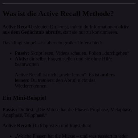
Was ist die Active Recall Methode?
Active Recall
bedeutet: Du lernst, indem du Informationen
aktiv
aus dem Gedächtnis abrufst
, statt sie nur zu konsumieren.
Das klingt simpel – ist aber ein großer Unterschied:
Passiv:
Skript lesen, Videos schauen, Folien „durchgehen“
Aktiv:
dir selbst Fragen stellen und sie ohne Hilfe
beantworten
Active Recall ist nicht „mehr lernen“. Es ist
anders
lernen
: Du trainierst den Abruf, nicht das
Wiedererkennen.
Ein Mini-Beispiel
Passiv:
Du liest: „Die Mitose hat die Phasen Prophase, Metaphase,
Anaphase, Telophase.“
Active Recall:
Du klappst zu und fragst dich:
„Welche Phasen hat die Mitose – und was passiert in jeder