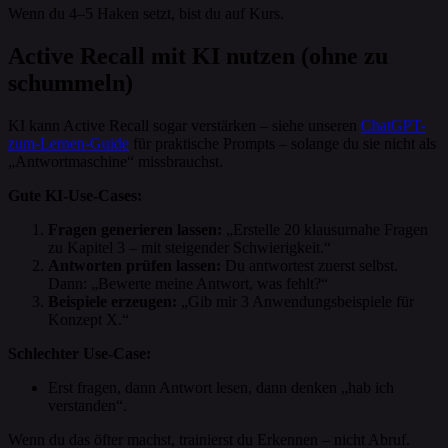
Wenn du 4–5 Haken setzt, bist du auf Kurs.
Active Recall mit KI nutzen (ohne zu
schummeln)
KI kann Active Recall sogar verstärken – siehe unseren
ChatGPT-
zum-Lernen-Guide
für praktische Prompts – solange du sie nicht als
„Antwortmaschine“ missbrauchst.
Gute KI-Use-Cases:
Fragen generieren lassen:
„Erstelle 20 klausurnahe Fragen
zu Kapitel 3 – mit steigender Schwierigkeit.“
Antworten prüfen lassen:
Du antwortest zuerst selbst.
Dann: „Bewerte meine Antwort, was fehlt?“
Beispiele erzeugen:
„Gib mir 3 Anwendungsbeispiele für
Konzept X.“
Schlechter Use-Case:
Erst fragen, dann Antwort lesen, dann denken „hab ich
verstanden“.
Wenn du das öfter machst, trainierst du Erkennen – nicht Abruf.