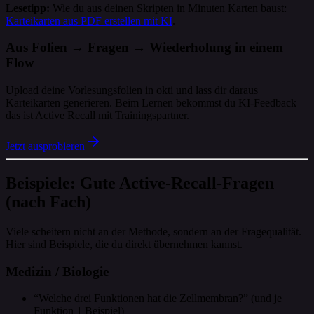
Lesetipp:
Wie du aus deinen Skripten in Minuten Karten baust:
Karteikarten aus PDF erstellen mit KI
.
Aus Folien → Fragen → Wiederholung in einem
Flow
Upload deine Vorlesungsfolien in okti und lass dir daraus
Karteikarten generieren. Beim Lernen bekommst du KI-Feedback –
das ist Active Recall mit Trainingspartner.
Jetzt ausprobieren
Beispiele: Gute Active-Recall-Fragen
(nach Fach)
Viele scheitern nicht an der Methode, sondern an der Fragequalität.
Hier sind Beispiele, die du direkt übernehmen kannst.
Medizin / Biologie
“Welche drei Funktionen hat die Zellmembran?” (und je
Funktion 1 Beispiel)