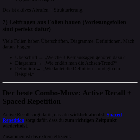
Das ist aktives Abrufen + Strukturierung.
7) Leitfragen aus Folien bauen (Vorlesungsfolien
sind perfekt dafür)
Viele Folien haben Überschriften, Diagramme, Definitionen. Mach
daraus Fragen:
Überschrift → „Welche 3 Kernaussagen gehören dazu?“
Diagramm → „Wie erklärt man die Achsen/Trend?“
Definition → „Wie lautet die Definition – und gib ein
Beispiel.“
Der beste Combo-Move: Active Recall +
Spaced Repetition
Active Recall sorgt dafür, dass du
wirklich abrufst
.
Spaced
Repetition
sorgt dafür, dass du
zum richtigen Zeitpunkt
wiederholst
.
Zusammen ist das extrem effizient: