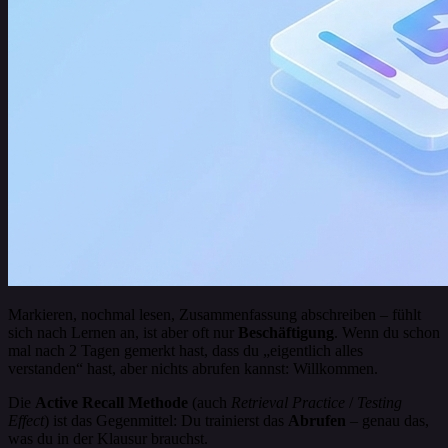
Markieren, nochmal lesen, Zusammenfassung abschreiben – fühlt
sich nach Lernen an, ist aber oft nur
Beschäftigung
. Wenn du schon
mal nach 2 Tagen gemerkt hast, dass du „eigentlich alles
verstanden“ hast, aber nichts abrufen kannst: Willkommen.
Die
Active Recall Methode
(auch
Retrieval Practice
/
Testing
Effect
) ist das Gegenmittel: Du trainierst das
Abrufen
– genau das,
was du in der Klausur brauchst.