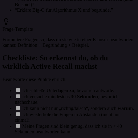
Beispiel)?”
“Erkläre Big‑O für Algorithmus X und begründe.”
Frage-Template
Formuliere Fragen so, dass du sie wie in einer Klausur beantworten
kannst: Definition + Begründung + Beispiel.
Checkliste: So erkennst du, ob du
wirklich Active Recall machst
Beantworte diese Punkte ehrlich:
Ich schließe Unterlagen
zu
, bevor ich antworte.
Ich versuche mindestens
30 Sekunden
, bevor ich
nachschaue.
Ich kann nicht nur „richtig/falsch“, sondern auch
warum
.
Ich wiederhole die Fragen in Abständen (nicht nur
einmal).
Meine Fragen sind klein genug, dass ich sie in < 40
Sekunden beantworten kann.