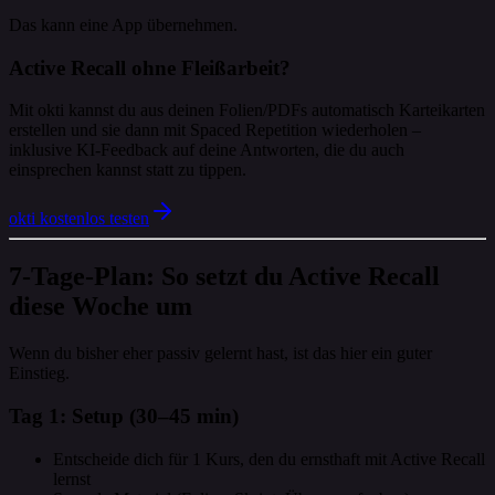
Das kann eine App übernehmen.
Active Recall ohne Fleißarbeit?
Mit okti kannst du aus deinen Folien/PDFs automatisch Karteikarten
erstellen und sie dann mit Spaced Repetition wiederholen –
inklusive KI-Feedback auf deine Antworten, die du auch
einsprechen kannst statt zu tippen.
okti kostenlos testen
7‑Tage-Plan: So setzt du Active Recall
diese Woche um
Wenn du bisher eher passiv gelernt hast, ist das hier ein guter
Einstieg.
Tag 1: Setup (30–45 min)
Entscheide dich für 1 Kurs, den du ernsthaft mit Active Recall
lernst