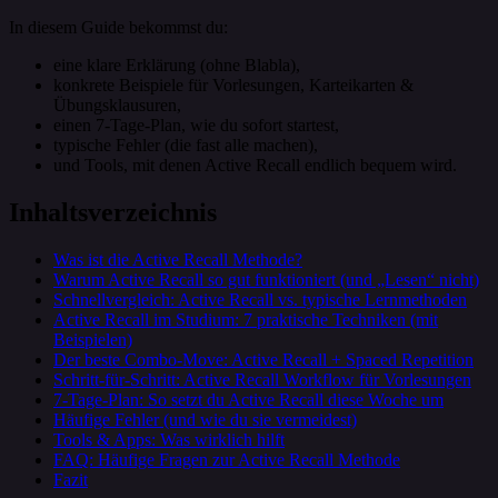
In diesem Guide bekommst du:
eine klare Erklärung (ohne Blabla),
konkrete Beispiele für Vorlesungen, Karteikarten &
Übungsklausuren,
einen 7‑Tage-Plan, wie du sofort startest,
typische Fehler (die fast alle machen),
und Tools, mit denen Active Recall endlich bequem wird.
Inhaltsverzeichnis
Was ist die Active Recall Methode?
Warum Active Recall so gut funktioniert (und „Lesen“ nicht)
Schnellvergleich: Active Recall vs. typische Lernmethoden
Active Recall im Studium: 7 praktische Techniken (mit
Beispielen)
Der beste Combo-Move: Active Recall + Spaced Repetition
Schritt-für-Schritt: Active Recall Workflow für Vorlesungen
7‑Tage-Plan: So setzt du Active Recall diese Woche um
Häufige Fehler (und wie du sie vermeidest)
Tools & Apps: Was wirklich hilft
FAQ: Häufige Fragen zur Active Recall Methode
Fazit