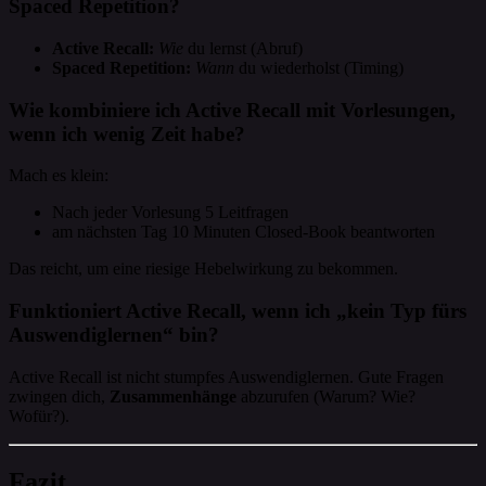
Spaced Repetition?
Active Recall:
Wie
du lernst (Abruf)
Spaced Repetition:
Wann
du wiederholst (Timing)
Wie kombiniere ich Active Recall mit Vorlesungen,
wenn ich wenig Zeit habe?
Mach es klein:
Nach jeder Vorlesung 5 Leitfragen
am nächsten Tag 10 Minuten Closed-Book beantworten
Das reicht, um eine riesige Hebelwirkung zu bekommen.
Funktioniert Active Recall, wenn ich „kein Typ fürs
Auswendiglernen“ bin?
Active Recall ist nicht stumpfes Auswendiglernen. Gute Fragen
zwingen dich,
Zusammenhänge
abzurufen (Warum? Wie?
Wofür?).
Fazit