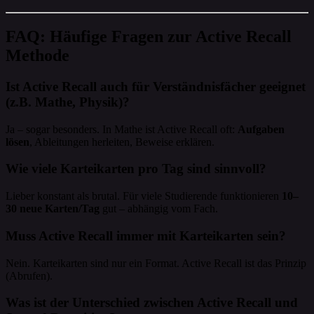
FAQ: Häufige Fragen zur Active Recall
Methode
Ist Active Recall auch für Verständnisfächer geeignet
(z.B. Mathe, Physik)?
Ja – sogar besonders. In Mathe ist Active Recall oft:
Aufgaben
lösen
, Ableitungen herleiten, Beweise erklären.
Wie viele Karteikarten pro Tag sind sinnvoll?
Lieber konstant als brutal. Für viele Studierende funktionieren
10–
30 neue Karten/Tag
gut – abhängig vom Fach.
Muss Active Recall immer mit Karteikarten sein?
Nein. Karteikarten sind nur ein Format. Active Recall ist das Prinzip
(Abrufen).
Was ist der Unterschied zwischen Active Recall und