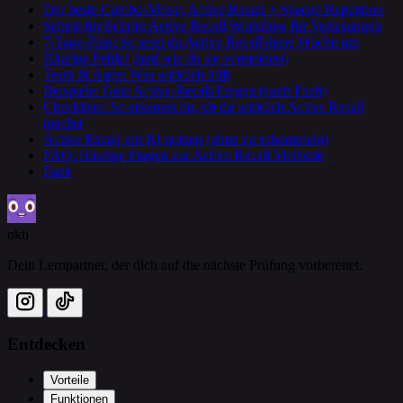
Der beste Combo-Move: Active Recall + Spaced Repetition
Schritt-für-Schritt: Active Recall Workflow für Vorlesungen
7‑Tage-Plan: So setzt du Active Recall diese Woche um
Häufige Fehler (und wie du sie vermeidest)
Tools & Apps: Was wirklich hilft
Beispiele: Gute Active-Recall-Fragen (nach Fach)
Checkliste: So erkennst du, ob du wirklich Active Recall
machst
Active Recall mit KI nutzen (ohne zu schummeln)
FAQ: Häufige Fragen zur Active Recall Methode
Fazit
okti
Dein Lernpartner, der dich auf die nächste Prüfung vorbereitet.
Entdecken
Vorteile
Funktionen