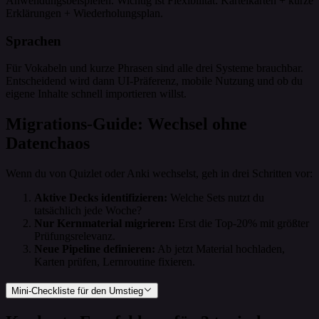
Anwendungsbeispielen. Wichtig ist Flexibilität: Karteikarten + kurze
Erklärungen + Wiederholungsplan.
Sprachen
Für Vokabeln und kurze Phrasen sind alle drei Systeme brauchbar.
Entscheidend wird dann UI-Präferenz, mobile Nutzung und ob du
eigene Inhalte schnell importieren willst.
Migrations-Guide: Wechsel ohne
Datenchaos
Wenn du von Quizlet oder Anki wechselst, geh in drei Schritten vor:
Aktive Decks identifizieren:
Welche Sets nutzt du
tatsächlich jede Woche?
Nur Kernmaterial migrieren:
Erst die Top-20% mit größter
Prüfungsrelevanz.
Neue Pipeline definieren:
Ab jetzt Material hochladen,
Karten prüfen, Lernroutine fixieren.
Mini-Checkliste für den Umstieg