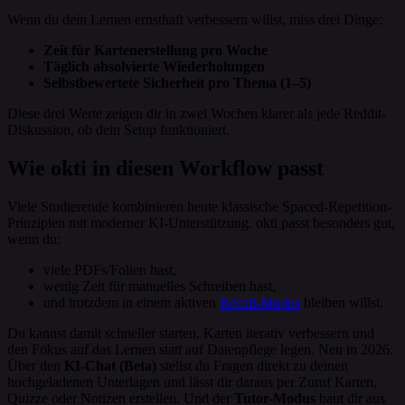
Wenn du dein Lernen ernsthaft verbessern willst, miss drei Dinge:
Zeit für Kartenerstellung pro Woche
Täglich absolvierte Wiederholungen
Selbstbewertete Sicherheit pro Thema (1–5)
Diese drei Werte zeigen dir in zwei Wochen klarer als jede Reddit-
Diskussion, ob dein Setup funktioniert.
Wie okti in diesen Workflow passt
Viele Studierende kombinieren heute klassische Spaced-Repetition-
Prinzipien mit moderner KI-Unterstützung. okti passt besonders gut,
wenn du:
viele PDFs/Folien hast,
wenig Zeit für manuelles Schreiben hast,
und trotzdem in einem aktiven
Recall-Modus
bleiben willst.
Du kannst damit schneller starten, Karten iterativ verbessern und
den Fokus auf das Lernen statt auf Datenpflege legen. Neu in 2026:
Über den
KI-Chat (Beta)
stellst du Fragen direkt zu deinen
hochgeladenen Unterlagen und lässt dir daraus per Zuruf Karten,
Quizze oder Notizen erstellen. Und der
Tutor-Modus
baut dir aus