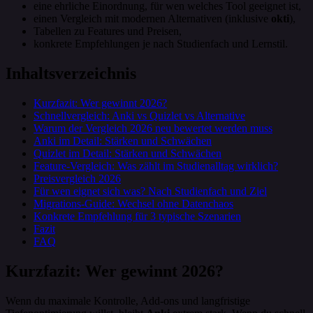
eine ehrliche Einordnung, für wen welches Tool geeignet ist,
einen Vergleich mit modernen Alternativen (inklusive
okti
),
Tabellen zu Features und Preisen,
konkrete Empfehlungen je nach Studienfach und Lernstil.
Inhaltsverzeichnis
Kurzfazit: Wer gewinnt 2026?
Schnellvergleich: Anki vs Quizlet vs Alternative
Warum der Vergleich 2026 neu bewertet werden muss
Anki im Detail: Stärken und Schwächen
Quizlet im Detail: Stärken und Schwächen
Feature-Vergleich: Was zählt im Studienalltag wirklich?
Preisvergleich 2026
Für wen eignet sich was? Nach Studienfach und Ziel
Migrations-Guide: Wechsel ohne Datenchaos
Konkrete Empfehlung für 3 typische Szenarien
Fazit
FAQ
Kurzfazit: Wer gewinnt 2026?
Wenn du maximale Kontrolle, Add-ons und langfristige