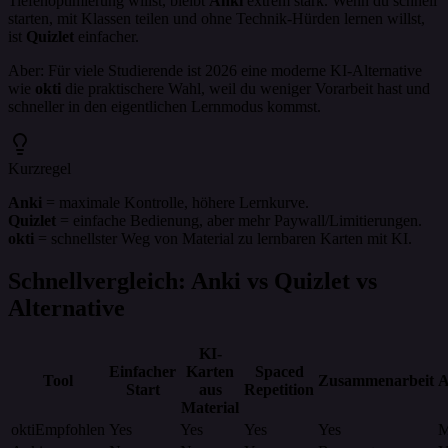
Tiefenoptimierung willst, bleibt
Anki
extrem stark. Wenn du schnell
starten, mit Klassen teilen und ohne Technik-Hürden lernen willst,
ist
Quizlet
einfacher.
Aber: Für viele Studierende ist 2026 eine moderne KI-Alternative
wie
okti
die praktischere Wahl, weil du weniger Vorarbeit hast und
schneller in den eigentlichen Lernmodus kommst.
Kurzregel
Anki
= maximale Kontrolle, höhere Lernkurve.
Quizlet
= einfache Bedienung, aber mehr Paywall/Limitierungen.
okti
= schnellster Weg von Material zu lernbaren Karten mit KI.
Schnellvergleich: Anki vs Quizlet vs
Alternative
KI-
Einfacher
Karten
Spaced
Tool
Zusammenarbeit
A
Start
aus
Repetition
Material
okti
Empfohlen
Yes
Yes
Yes
Yes
M