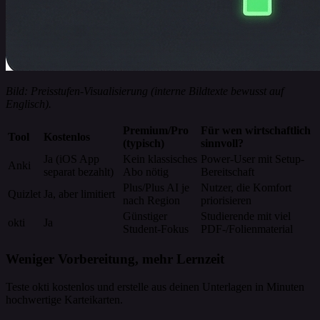
Bild: Preisstufen-Visualisierung (interne Bildtexte bewusst auf
Englisch).
Premium/Pro
Für wen wirtschaftlich
Tool
Kostenlos
(typisch)
sinnvoll?
Ja (iOS App
Kein klassisches
Power-User mit Setup-
Anki
separat bezahlt)
Abo nötig
Bereitschaft
Plus/Plus AI je
Nutzer, die Komfort
Quizlet
Ja, aber limitiert
nach Region
priorisieren
Günstiger
Studierende mit viel
okti
Ja
Student-Fokus
PDF-/Folienmaterial
Weniger Vorbereitung, mehr Lernzeit
Teste okti kostenlos und erstelle aus deinen Unterlagen in Minuten
hochwertige Karteikarten.