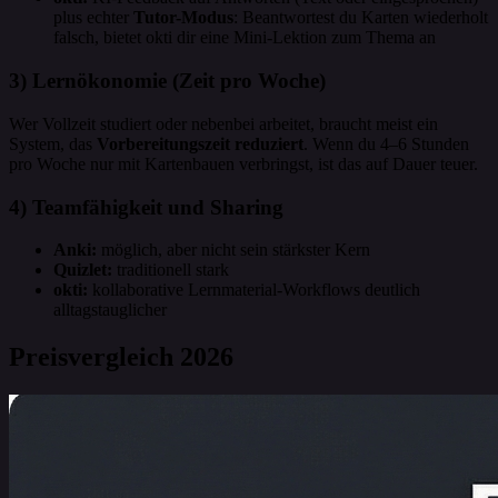
plus echter
Tutor-Modus
: Beantwortest du Karten wiederholt
falsch, bietet okti dir eine Mini-Lektion zum Thema an
3) Lernökonomie (Zeit pro Woche)
Wer Vollzeit studiert oder nebenbei arbeitet, braucht meist ein
System, das
Vorbereitungszeit reduziert
. Wenn du 4–6 Stunden
pro Woche nur mit Kartenbauen verbringst, ist das auf Dauer teuer.
4) Teamfähigkeit und Sharing
Anki:
möglich, aber nicht sein stärkster Kern
Quizlet:
traditionell stark
okti:
kollaborative Lernmaterial-Workflows deutlich
alltagstauglicher
Preisvergleich 2026