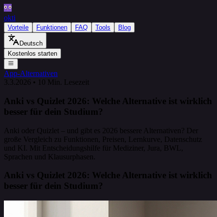
okti
Vorteile
Funktionen
FAQ
Tools
Blog
Deutsch
Kostenlos starten
App-Alternativen
3.3.2026
•
10 Min. Lesezeit
Anki vs Quizlet 2026: Welche Alternative ist wirklich
besser für dein Studium?
Anki oder Quizlet – und gibt es 2026 bessere Alternativen? Der
große Vergleich zu Funktionen, Preisen, Lernkurve, Datenschutz
und KI. Mit Entscheidungshilfe für Mediziner, Jura, BWL,
Sprachen und Klausurphasen.
Anki vs Quizlet 2026: Welche Alternative ist wirklich
besser für dein Studium?