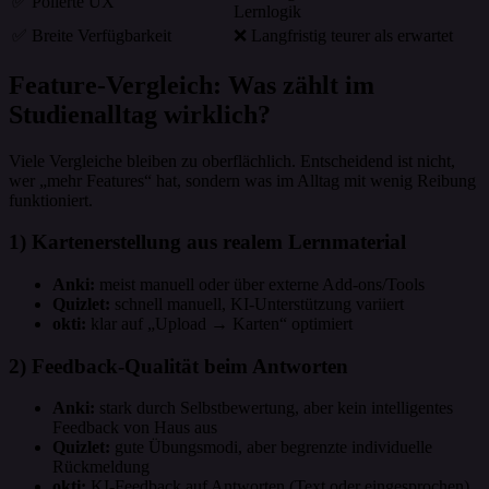
✅ Polierte UX
Lernlogik
✅ Breite Verfügbarkeit
❌ Langfristig teurer als erwartet
Feature-Vergleich: Was zählt im
Studienalltag wirklich?
Viele Vergleiche bleiben zu oberflächlich. Entscheidend ist nicht,
wer „mehr Features“ hat, sondern was im Alltag mit wenig Reibung
funktioniert.
1) Kartenerstellung aus realem Lernmaterial
Anki:
meist manuell oder über externe Add-ons/Tools
Quizlet:
schnell manuell, KI-Unterstützung variiert
okti:
klar auf „Upload → Karten“ optimiert
2) Feedback-Qualität beim Antworten
Anki:
stark durch Selbstbewertung, aber kein intelligentes
Feedback von Haus aus
Quizlet:
gute Übungsmodi, aber begrenzte individuelle
Rückmeldung
okti:
KI-Feedback auf Antworten (Text oder eingesprochen)