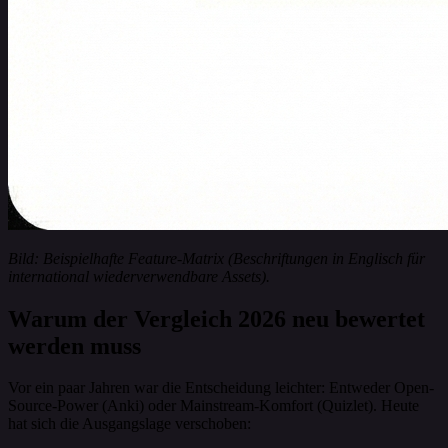
Bild: Beispielhafte Feature-Matrix (Beschriftungen in Englisch für
international wiederverwendbare Assets).
Warum der Vergleich 2026 neu bewertet
werden muss
Vor ein paar Jahren war die Entscheidung leichter: Entweder Open-
Source-Power (Anki) oder Mainstream-Komfort (Quizlet). Heute
hat sich die Ausgangslage verschoben: