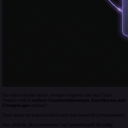
Du willst schneller lernen, weniger vergessen und aus Chaos-
Notizen endlich
saubere Zusammenfassungen, Karteikarten und
Übungsfragen
machen?
Dann suchst du wahrscheinlich nach dem
besten KI Lernassistenten
.
Nur: 2026 ist „KI Lernassistent“ ein Sammelbegriff für völlig