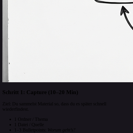
Schritt 1: Capture (10–20 Min)
Ziel: Du sammelst Material so, dass du es später schnell
wiederfindest.
1 Ordner / Thema
1 Datei / Quelle
1–3 Bulletpoints:
Worum geht’s?