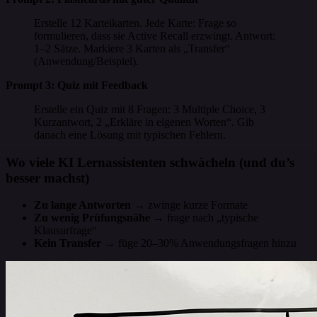
Erstelle 12 Karteikarten. Jede Karte: Frage so
formulieren, dass sie Active Recall erzwingt. Antwort:
1–2 Sätze. Markiere 3 Karten als „Transfer“
(Anwendung/Beispiel).
Prompt 3: Quiz mit Feedback
Erstelle ein Quiz mit 8 Fragen: 3 Multiple Choice, 3
Kurzantwort, 2 „Erkläre in eigenen Worten“. Gib
danach eine Lösung mit typischen Fehlern.
Wo viele KI Lernassistenten schwächeln (und du’s
besser machst)
Zu lange Antworten
→ zwinge kurze Formate
Zu wenig Prüfungsnähe
→ frage nach „typische
Klausurfrage“
Kein Transfer
→ füge 20–30% Anwendungsfragen hinzu