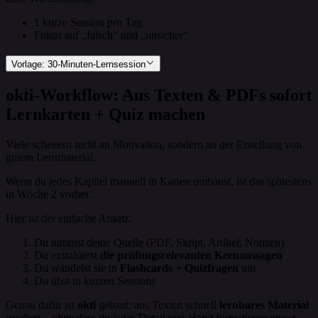
1 kurze Session pro Tag
Fokus auf „falsch“ und „unsicher“
Vorlage: 30-Minuten-Lernsession
okti-Workflow: Aus Texten & PDFs sofort
Lernkarten + Quiz machen
Viele scheitern nicht an Motivation, sondern an der Erstellung von
gutem Lernmaterial.
Wenn du jedes Kapitel manuell in Karten umbaust, ist das spätestens
in Woche 2 vorbei.
Hier ist der einfache Ansatz:
Du nimmst deine Quelle (PDF, Skript, Artikel, Notizen)
Du extrahierst
die prüfungsrelevanten Kernaussagen
Du wandelst sie in
Flashcards + Quizfragen
um
Du übst in kurzen Sessions
Genau dafür ist
okti
gebaut: aus Texten schnell
lernbares Material
machen – ohne dass du jedes Detail von Hand formatieren musst.