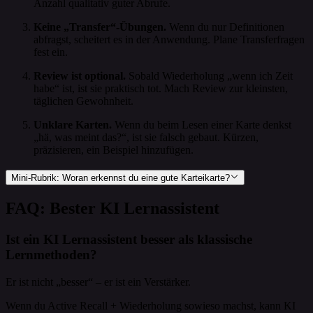
Anzahl qualitativ guter Abrufe.
Keine „Transfer“-Übungen.
Wenn du nur Definitionen
abfragst, scheitert es in der Anwendung. Plane Transferfragen
fest ein.
Review ist optional.
Sobald Wiederholung „wenn ich Zeit
habe“ ist, ist sie praktisch tot. Mach Review zur kleinsten,
täglichen Gewohnheit.
Unklare Karten.
Wenn du beim Lesen einer Karte denkst
„hä, was meint das?“, ist sie falsch gebaut. Kürzen,
präzisieren, ein Beispiel hinzufügen.
Mini-Rubrik: Woran erkennst du eine gute Karteikarte?
FAQ: Bester KI Lernassistent
Ist ein KI Lernassistent besser als klassische
Lernmethoden?
Er ist nicht „besser“ – er ist ein Verstärker.
Wenn du Active Recall + Wiederholung sowieso machst, kann KI