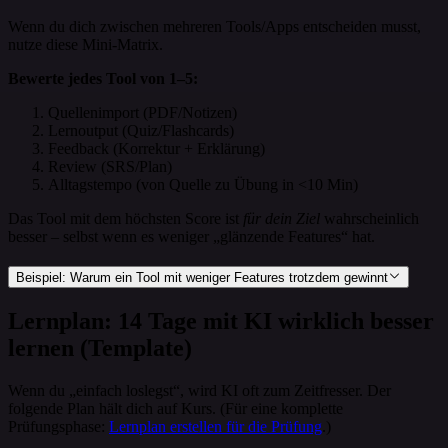
Wenn du dich zwischen mehreren Tools/Apps entscheiden musst,
nutze diese Mini-Matrix.
Bewerte jedes Tool von 1–5:
Quellenimport (PDF/Notizen)
Lernoutput (Quiz/Flashcards)
Feedback (Korrektur + Erklärung)
Review (SRS/Plan)
Alltagstempo (von Quelle zu Übung in <10 Min)
Das Tool mit dem höchsten Score ist
für dein Ziel
wahrscheinlich
besser – selbst wenn es weniger „glänzende Features“ hat.
Beispiel: Warum ein Tool mit weniger Features trotzdem gewinnt
Lernplan: 14 Tage mit KI wirklich besser
lernen (Template)
Wenn du „einfach loslegst“, wird KI oft zum Zeitfresser. Der
folgende Plan hält dich auf Kurs. (Für eine komplette
Prüfungsphase:
Lernplan erstellen für die Prüfung
.)