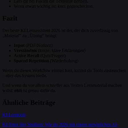
Lass dir bei Fakten die Textstelle nennen.
Wenn etwas wichtig ist: kurz gegenchecken.
Fazit
Der beste KI Lernassistent 2026 ist der, der dich zuverlässig von
„Material“ zu „Übung“ bringt:
Input
(PDF/Notizen)
Verständnis
(kurze, klare Erklärungen)
Active Recall
(Quiz/Fragen)
Spaced Repetition
(Wiederholung)
Wenn du diesen Workflow einmal hast, kannst du Tools austauschen
– aber das System bleibt.
Und wenn du vor allem schneller aus Texten Lernmaterial machen
willst:
okti
ist genau dafür da.
Ähnliche Beiträge
KI-Lerntools
KI-Tutor fürs Studium: Wie du 2026 mit einem persönlichen AI-