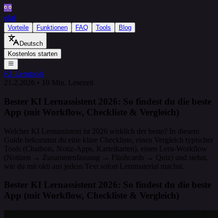
okti
Vorteile
Funktionen
FAQ
Tools
Blog
Deutsch
Kostenlos starten
KI-Lerntools
21.2.2026
•
10 Min. Lesezeit
Bester KI Lernassistent 2026: So findest du die beste
App (mit Workflow, Checkliste & Vergleich)
Welcher KI Lernassistent ist 2026 wirklich der beste? In diesem
Guide bekommst du eine klare Checkliste, einen Vergleich typischer
Tools (Chatbots, Notiz-Apps, Karteikarten), einen Lern-Workflow
(Notizen → Zusammenfassung → Flashcards → Quiz) und siehst,
wie du mit okti aus jedem Text sofort Lernmaterial machst.
Bester KI Lernassistent 2026: So findest du die beste
App (mit Workflow, Checkliste & Vergleich)