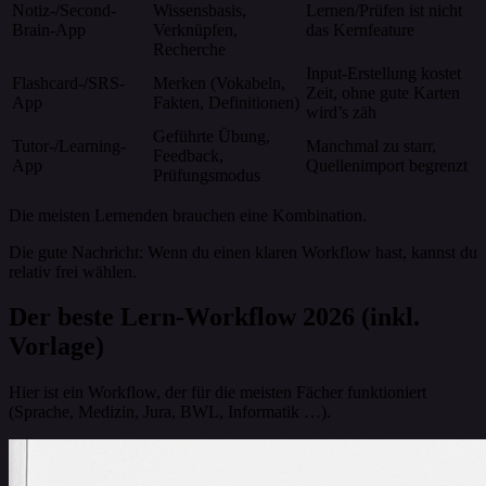
Notiz-/Second-
Wissensbasis,
Lernen/Prüfen ist nicht
Brain-App
Verknüpfen,
das Kernfeature
Recherche
Input-Erstellung kostet
Flashcard-/SRS-
Merken (Vokabeln,
Zeit, ohne gute Karten
App
Fakten, Definitionen)
wird’s zäh
Geführte Übung,
Tutor-/Learning-
Manchmal zu starr,
Feedback,
App
Quellenimport begrenzt
Prüfungsmodus
Die meisten Lernenden brauchen eine Kombination.
Die gute Nachricht: Wenn du einen klaren Workflow hast, kannst du
relativ frei wählen.
Der beste Lern-Workflow 2026 (inkl.
Vorlage)
Hier ist ein Workflow, der für die meisten Fächer funktioniert
(Sprache, Medizin, Jura, BWL, Informatik …).