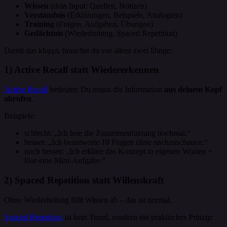
Wissen
(dein Input: Quellen, Notizen)
Verständnis
(Erklärungen, Beispiele, Analogien)
Training
(Fragen, Aufgaben, Übungen)
Gedächtnis
(Wiederholung, Spaced Repetition)
Damit das klappt, brauchst du vor allem zwei Dinge:
1) Active Recall statt Wiedererkennen
Active Recall
bedeutet: Du musst die Information
aus deinem Kopf
abrufen
.
Beispiele:
schlecht: „Ich lese die Zusammenfassung nochmal.“
besser: „Ich beantworte 10 Fragen ohne nachzuschauen.“
noch besser: „Ich erkläre das Konzept in eigenen Worten +
löse eine Mini-Aufgabe.“
2) Spaced Repetition statt Willenskraft
Ohne Wiederholung fällt Wissen ab – das ist normal.
Spaced Repetition
ist kein Trend, sondern ein praktisches Prinzip: