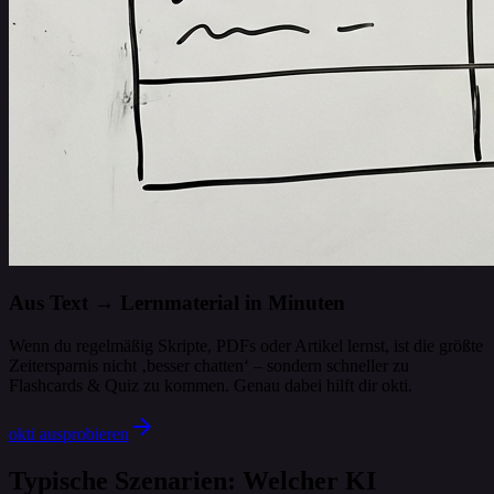
Aus Text → Lernmaterial in Minuten
Wenn du regelmäßig Skripte, PDFs oder Artikel lernst, ist die größte
Zeitersparnis nicht ‚besser chatten‘ – sondern schneller zu
Flashcards & Quiz zu kommen. Genau dabei hilft dir okti.
okti ausprobieren
Typische Szenarien: Welcher KI