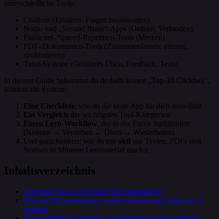
unterschiedliche Tools:
Chatbots (Erklären, Fragen beantworten)
Notiz- und „Second Brain“-Apps (Ordnen, Verbinden)
Flashcard-/Spaced-Repetition-Tools (Merken)
PDF-/Dokumenten-Tools (Zusammenfassen, zitieren,
strukturieren)
Tutor-Systeme (Geführtes Üben, Feedback, Tests)
In diesem Guide bekommst du deshalb keinen „Top-10-Clickbait“,
sondern ein System:
Eine Checkliste
, wie du die beste App für dich auswählst
Ein Vergleich
der wichtigsten Tool-Kategorien
Einen Lern-Workflow
, der in der Praxis funktioniert
(Notizen → Verstehen → Üben → Wiederholen)
Und ganz konkret: wie du mit
okti
aus Texten, PDFs und
Notizen in Minuten Lernmaterial machst
Inhaltsverzeichnis
Kurzfazit: Was ist der beste KI Lernassistent?
Was ein KI Lernassistent
wirklich
leisten muss (statt nur zu
chatten)
Die 10-Punkte-Checkliste: So erkennst du einen guten KI