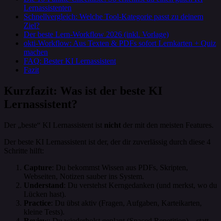
Lernassistenten
Schnellvergleich: Welche Tool-Kategorie passt zu deinem
Ziel?
Der beste Lern-Workflow 2026 (inkl. Vorlage)
okti-Workflow: Aus Texten & PDFs sofort Lernkarten + Quiz
machen
FAQ: Bester KI Lernassistent
Fazit
Kurzfazit: Was ist der beste KI
Lernassistent?
Der „beste“ KI Lernassistent ist
nicht
der mit den meisten Features.
Der beste KI Lernassistent ist der, der dir zuverlässig durch diese 4
Schritte hilft:
Capture
: Du bekommst Wissen aus PDFs, Skripten,
Webseiten, Notizen sauber ins System.
Understand
: Du verstehst Kerngedanken (und merkst, wo du
Lücken hast).
Practice
: Du übst aktiv (Fragen, Aufgaben, Karteikarten,
kleine Tests).
Review
: Du wiederholst geplant (Spaced Repetition) – statt