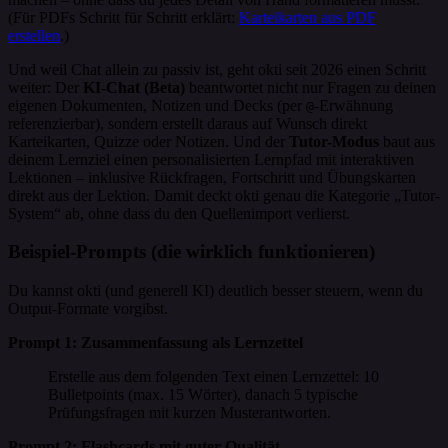
(Für PDFs Schritt für Schritt erklärt:
Karteikarten aus PDF
erstellen
.)
Und weil Chat allein zu passiv ist, geht okti seit 2026 einen Schritt
weiter: Der
KI-Chat (Beta)
beantwortet nicht nur Fragen zu deinen
eigenen Dokumenten, Notizen und Decks (per
-Erwähnung
@
referenzierbar), sondern erstellt daraus auf Wunsch direkt
Karteikarten, Quizze oder Notizen. Und der
Tutor-Modus
baut aus
deinem Lernziel einen personalisierten Lernpfad mit interaktiven
Lektionen – inklusive Rückfragen, Fortschritt und Übungskarten
direkt aus der Lektion. Damit deckt okti genau die Kategorie „Tutor-
System“ ab, ohne dass du den Quellenimport verlierst.
Beispiel-Prompts (die wirklich funktionieren)
Du kannst okti (und generell KI) deutlich besser steuern, wenn du
Output-Formate vorgibst.
Prompt 1: Zusammenfassung als Lernzettel
Erstelle aus dem folgenden Text einen Lernzettel: 10
Bulletpoints (max. 15 Wörter), danach 5 typische
Prüfungsfragen mit kurzen Musterantworten.
Prompt 2: Flashcards mit guter Qualität