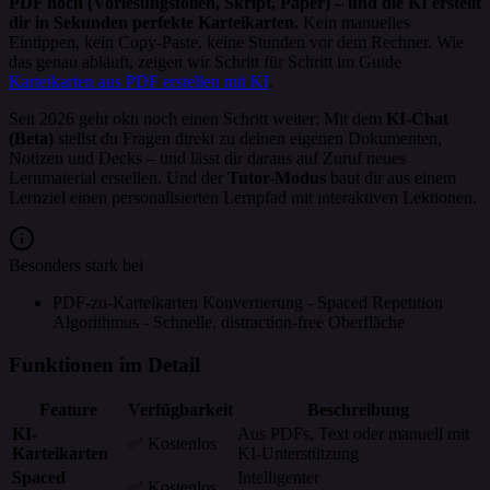
PDF hoch (Vorlesungsfolien, Skript, Paper) – und die KI erstellt
dir in Sekunden perfekte Karteikarten.
Kein manuelles
Eintippen, kein Copy-Paste, keine Stunden vor dem Rechner. Wie
das genau abläuft, zeigen wir Schritt für Schritt im Guide
Karteikarten aus PDF erstellen mit KI
.
Seit 2026 geht okti noch einen Schritt weiter: Mit dem
KI-Chat
(Beta)
stellst du Fragen direkt zu deinen eigenen Dokumenten,
Notizen und Decks – und lässt dir daraus auf Zuruf neues
Lernmaterial erstellen. Und der
Tutor-Modus
baut dir aus einem
Lernziel einen personalisierten Lernpfad mit interaktiven Lektionen.
Besonders stark bei
PDF-zu-Karteikarten Konvertierung - Spaced Repetition
Algorithmus - Schnelle, distraction-free Oberfläche
Funktionen im Detail
Feature
Verfügbarkeit
Beschreibung
KI-
Aus PDFs, Text oder manuell mit
✅ Kostenlos
Karteikarten
KI-Unterstützung
Spaced
Intelligenter
✅ Kostenlos