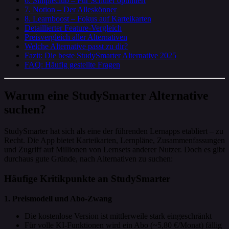
6. Simpleclub – Für Schüler optimiert
7. Notion – Der Alleskönner
8. Learnboost – Fokus auf Karteikarten
Detaillierter Feature-Vergleich
Preisvergleich aller Alternativen
Welche Alternative passt zu dir?
Fazit: Die beste StudySmarter Alternative 2025
FAQ: Häufig gestellte Fragen
Warum eine StudySmarter Alternative
suchen?
StudySmarter hat sich als eine der führenden Lernapps etabliert – zu
Recht. Die App bietet Karteikarten, Lernpläne, Zusammenfassungen
und Zugriff auf Millionen von Lernsets anderer Nutzer. Doch es gibt
durchaus gute Gründe, nach Alternativen zu suchen:
Häufige Kritikpunkte an StudySmarter
1. Preismodell und Abo-Zwang
Die kostenlose Version ist mittlerweile stark eingeschränkt
Für volle KI-Funktionen wird ein Abo (~5,80 €/Monat) fällig