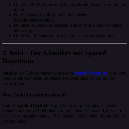
Du viele PDFs (Vorlesungsfolien, Skripte) hast, die du lernen
musst
Du Zeit sparen willst durch automatisierte
Karteikartenerstellung
Du einen sauberen, modernen Ansatz ohne Schnickschnack
bevorzugst
Du Wert auf Datenschutz legst (deutsche Entwicklung)
2. Anki – Der Klassiker mit Spaced
Repetition
Anki
ist der Goldstandard wenn es um
Spaced Repetition
geht. Seit
über 15 Jahren nutzen Studenten weltweit diese Open-Source-
Lernsoftware.
Was Anki besonders macht
Anki ist
radikal flexibel
. Es gibt keine vorgefertigten Lernsets,
keine Community-Bibliothek – nur eine leere Leinwand, auf der du
alles selbst gestalten kannst. Für manche ein Nachteil, für andere die
größte Stärke.