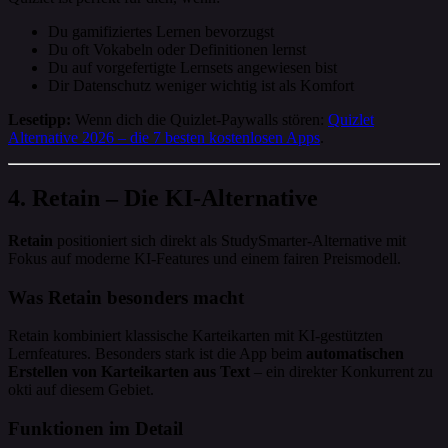
Du gamifiziertes Lernen bevorzugst
Du oft Vokabeln oder Definitionen lernst
Du auf vorgefertigte Lernsets angewiesen bist
Dir Datenschutz weniger wichtig ist als Komfort
Lesetipp:
Wenn dich die Quizlet-Paywalls stören:
Quizlet
Alternative 2026 – die 7 besten kostenlosen Apps
.
4. Retain – Die KI-Alternative
Retain
positioniert sich direkt als StudySmarter-Alternative mit
Fokus auf moderne KI-Features und einem fairen Preismodell.
Was Retain besonders macht
Retain kombiniert klassische Karteikarten mit KI-gestützten
Lernfeatures. Besonders stark ist die App beim
automatischen
Erstellen von Karteikarten aus Text
– ein direkter Konkurrent zu
okti auf diesem Gebiet.
Funktionen im Detail