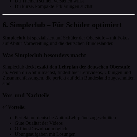
Du Themen schnell verstehen willst
Du kurze, kompakte Erklärungen suchst
6. Simpleclub – Für Schüler optimiert
Simpleclub
ist spezialisiert auf Schüler der Oberstufe – mit Fokus
auf Abitur-Vorbereitung und die deutschen Bundesländer.
Was Simpleclub besonders macht
Simpleclub deckt
exakt den Lehrplan der deutschen Oberstufe
ab. Wenn du Abitur machst, findest hier Lernvideos, Übungen und
Zusammenfassungen, die perfekt auf dein Bundesland zugeschnitten
sind.
Vor- und Nachteile
✅ Vorteile:
Perfekt auf deutsche Abitur-Lehrpläne zugeschnitten
Gute Qualität der Videos
Offline-Download möglich
Übungsaufgaben mit Lösungen