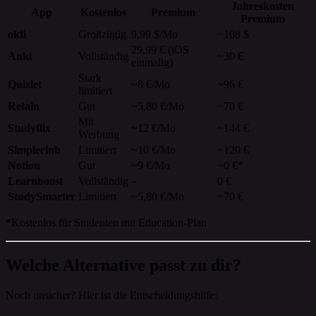
Jahreskosten
App
Kostenlos
Premium
Premium
okti
Großzügig
9,99 $/Mo
~108 $
29,99 € (iOS
Anki
Vollständig
~30 €
einmalig)
Stark
Quizlet
~8 €/Mo
~96 €
limitiert
Retain
Gut
~5,80 €/Mo
~70 €
Mit
Studyflix
~12 €/Mo
~144 €
Werbung
Simpleclub
Limitiert
~10 €/Mo
~120 €
Notion
Gut
~9 €/Mo
~0 €*
Learnboost
Vollständig
–
0 €
StudySmarter
Limitiert
~5,80 €/Mo
~70 €
*Kostenlos für Studenten mit Education-Plan
Welche Alternative passt zu dir?
Noch unsicher? Hier ist die Entscheidungshilfe: