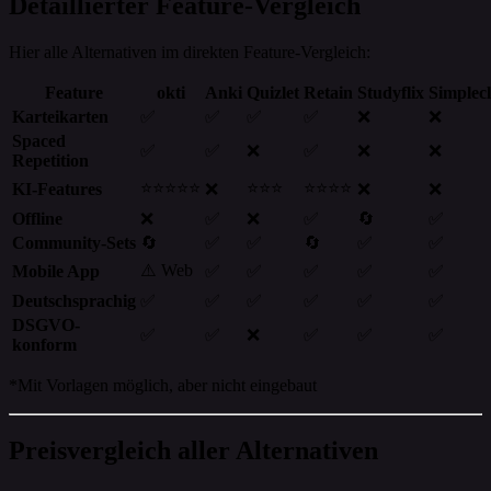
Detaillierter Feature-Vergleich
Hier alle Alternativen im direkten Feature-Vergleich:
Feature
okti
Anki
Quizlet
Retain
Studyflix
Simplec
Karteikarten
✅
✅
✅
✅
❌
❌
Spaced
✅
✅
❌
✅
❌
❌
Repetition
⭐⭐⭐⭐⭐
⭐⭐⭐
⭐⭐⭐⭐
KI-Features
❌
❌
❌
Offline
❌
✅
❌
✅
🔄
✅
Community-Sets
🔄
✅
✅
🔄
✅
✅
⚠️ Web
Mobile App
✅
✅
✅
✅
✅
Deutschsprachig
✅
✅
✅
✅
✅
✅
DSGVO-
✅
✅
❌
✅
✅
✅
konform
*Mit Vorlagen möglich, aber nicht eingebaut
Preisvergleich aller Alternativen