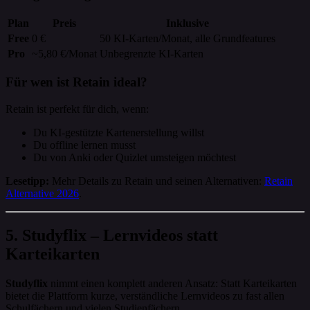
Plan
Preis
Inklusive
Free
0 €
50 KI-Karten/Monat, alle Grundfeatures
Pro
~5,80 €/Monat
Unbegrenzte KI-Karten
Für wen ist Retain ideal?
Retain ist perfekt für dich, wenn:
Du KI-gestützte Kartenerstellung willst
Du offline lernen musst
Du von Anki oder Quizlet umsteigen möchtest
Lesetipp:
Mehr Details zu Retain und seinen Alternativen:
Retain
Alternative 2026
.
5. Studyflix – Lernvideos statt
Karteikarten
Studyflix
nimmt einen komplett anderen Ansatz: Statt Karteikarten
bietet die Plattform kurze, verständliche Lernvideos zu fast allen
Schulfächern und vielen Studienfächern.