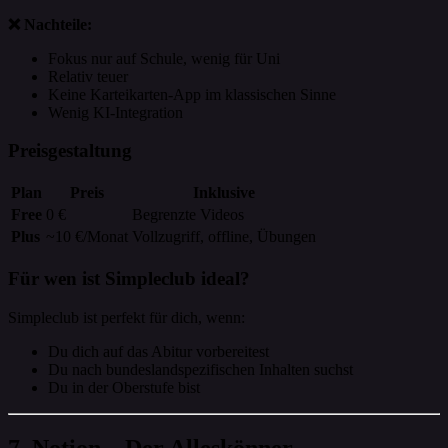
❌ Nachteile:
Fokus nur auf Schule, wenig für Uni
Relativ teuer
Keine Karteikarten-App im klassischen Sinne
Wenig KI-Integration
Preisgestaltung
Plan
Preis
Inklusive
Free
0 €
Begrenzte Videos
Plus
~10 €/Monat
Vollzugriff, offline, Übungen
Für wen ist Simpleclub ideal?
Simpleclub ist perfekt für dich, wenn:
Du dich auf das Abitur vorbereitest
Du nach bundeslandspezifischen Inhalten suchst
Du in der Oberstufe bist
7. Notion – Der Alleskönner