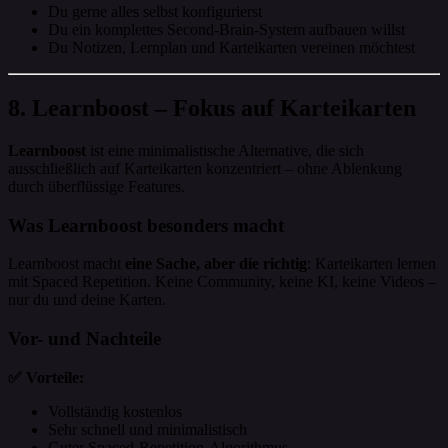
Du gerne alles selbst konfigurierst
Du ein komplettes Second-Brain-System aufbauen willst
Du Notizen, Lernplan und Karteikarten vereinen möchtest
8. Learnboost – Fokus auf Karteikarten
Learnboost
ist eine minimalistische Alternative, die sich
ausschließlich auf Karteikarten konzentriert – ohne Ablenkung
durch überflüssige Features.
Was Learnboost besonders macht
Learnboost macht
eine Sache, aber die richtig
: Karteikarten lernen
mit Spaced Repetition. Keine Community, keine KI, keine Videos –
nur du und deine Karten.
Vor- und Nachteile
✅ Vorteile:
Vollständig kostenlos
Sehr schnell und minimalistisch
Guter Spaced-Repetition-Algorithmus