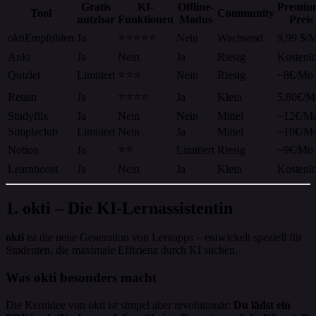
Gratis
KI-
Offline-
Premiu
Tool
Community
nutzbar
Funktionen
Modus
Preis
⭐⭐⭐⭐⭐
okti
Empfohlen
Ja
Nein
Wachsend
9,99 $/
Anki
Ja
Nein
Ja
Riesig
Kostenl
⭐⭐⭐
Quizlet
Limitiert
Nein
Riesig
~8€/Mo
⭐⭐⭐⭐
Retain
Ja
Ja
Klein
5,80€/M
Studyflix
Ja
Nein
Nein
Mittel
~12€/M
Simpleclub
Limitiert
Nein
Ja
Mittel
~10€/M
⭐⭐
Notion
Ja
Limitiert
Riesig
~9€/Mo
Learnboost
Ja
Nein
Ja
Klein
Kostenl
1. okti – Die KI-Lernassistentin
okti
ist die neue Generation von Lernapps – entwickelt speziell für
Studenten, die maximale Effizienz durch KI suchen.
Was okti besonders macht
Die Kernidee von okti ist simpel aber revolutionär:
Du lädst ein