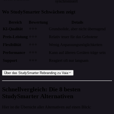
synchronisiert
Wo StudySmarter Schwächen zeigt
Bereich
Bewertung
Details
⭐⭐⭐
KI-Qualität
Grundsolide, aber nicht überragend
⭐⭐⭐
Preis-Leistung
Relativ teuer für das Gebotene
⭐⭐⭐
Flexibilität
Wenig Anpassungsmöglichkeiten
⭐⭐⭐
Performance
Kann auf älteren Geräten träge sein
⭐⭐⭐
Support
Reagiert oft nur langsam
Über das StudySmarter Rebranding zu Vaia
Schnellvergleich: Die 8 besten
StudySmarter Alternativen
Hier ist die Übersicht aller Alternativen auf einen Blick: