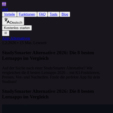
okti
Vorteile
Funktionen
FAQ
Tools
Blog
Deutsch
Kostenlos starten
App-Alternativen
1.2.2026
•
15 Min. Lesezeit
StudySmarter Alternative 2026: Die 8 besten
Lernapps im Vergleich
Auf der Suche nach einer StudySmarter Alternative? Wir
vergleichen die 8 besten Lernapps 2026 – mit KI-Funktionen,
Preisen, Vor- und Nachteilen. Finde die perfekte App für dein
Studium!
StudySmarter Alternative 2026: Die 8 besten
Lernapps im Vergleich