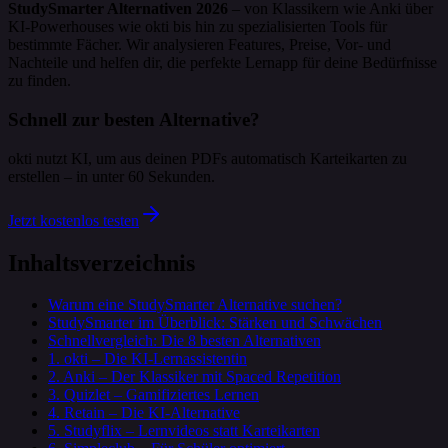
StudySmarter Alternativen 2026
– von Klassikern wie Anki über
KI-Powerhouses wie okti bis hin zu spezialisierten Tools für
bestimmte Fächer. Wir analysieren Features, Preise, Vor- und
Nachteile und helfen dir, die perfekte Lernapp für deine Bedürfnisse
zu finden.
Schnell zur besten Alternative?
okti nutzt KI, um aus deinen PDFs automatisch Karteikarten zu
erstellen – in unter 60 Sekunden.
Jetzt kostenlos testen
Inhaltsverzeichnis
Warum eine StudySmarter Alternative suchen?
StudySmarter im Überblick: Stärken und Schwächen
Schnellvergleich: Die 8 besten Alternativen
1. okti – Die KI-Lernassistentin
2. Anki – Der Klassiker mit Spaced Repetition
3. Quizlet – Gamifiziertes Lernen
4. Retain – Die KI-Alternative
5. Studyflix – Lernvideos statt Karteikarten