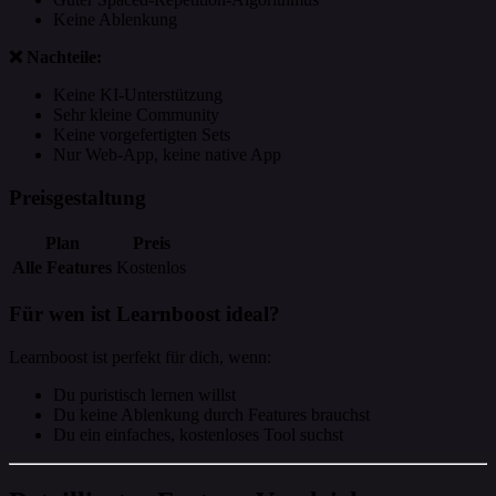
Keine Ablenkung
❌ Nachteile:
Keine KI-Unterstützung
Sehr kleine Community
Keine vorgefertigten Sets
Nur Web-App, keine native App
Preisgestaltung
Plan
Preis
Alle Features
Kostenlos
Für wen ist Learnboost ideal?
Learnboost ist perfekt für dich, wenn:
Du puristisch lernen willst
Du keine Ablenkung durch Features brauchst
Du ein einfaches, kostenloses Tool suchst