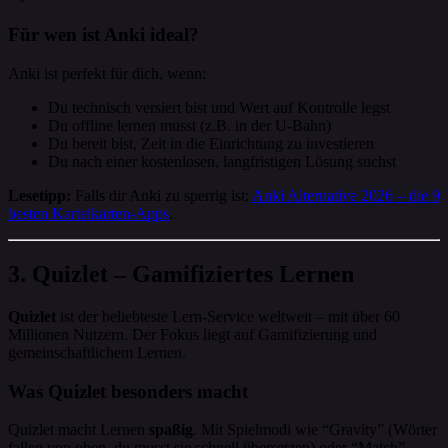
Für wen ist Anki ideal?
Anki ist perfekt für dich, wenn:
Du technisch versiert bist und Wert auf Kontrolle legst
Du offline lernen musst (z.B. in der U-Bahn)
Du bereit bist, Zeit in die Einrichtung zu investieren
Du nach einer kostenlosen, langfristigen Lösung suchst
Lesetipp:
Falls dir Anki zu sperrig ist:
Anki Alternative 2026 – die 9
besten Karteikarten-Apps
.
3. Quizlet – Gamifiziertes Lernen
Quizlet
ist der beliebteste Lern-Service weltweit – mit über 60
Millionen Nutzern. Der Fokus liegt auf Gamifizierung und
gemeinschaftlichem Lernen.
Was Quizlet besonders macht
Quizlet macht Lernen
spaßig
. Mit Spielmodi wie “Gravity” (Wörter
fallen von oben, du musst sie schnell übersetzen) oder “Match”